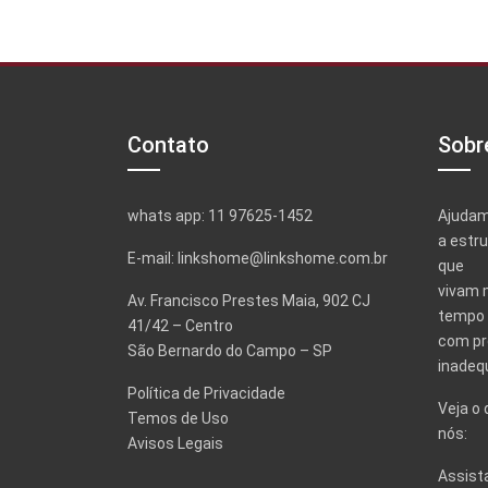
Contato
Sobr
whats app: 11 97625-1452
Ajuda
a estr
E-mail: linkshome@linkshome.com.br
que
vivam 
Av. Francisco Prestes Maia, 902 CJ
tempo
41/42 – Centro
com pr
São Bernardo do Campo – SP
inadeq
Política de Privacidade
Veja o 
Temos de Uso
nós:
Avisos Legais
Assist