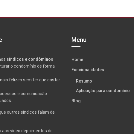
e
Menu
mos
síndicos e condôminos
Home
uturar o condomínio de forma
Funcionalidades
mais felizes sem ter que gastar
Resumo
Aplicação para condomínio
ocessos e comunicação
uados.
Blog
que outros síndicos falam de
a aos vídeo depoimentos de