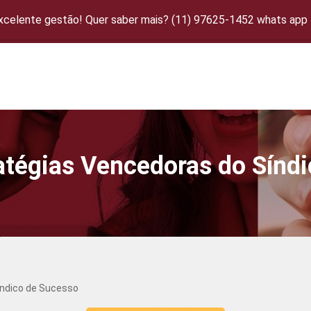
excelente gestão! Quer saber mais? (11) 97625-1452 whats app
atégias Vencedoras do Sínd
índico de Sucesso